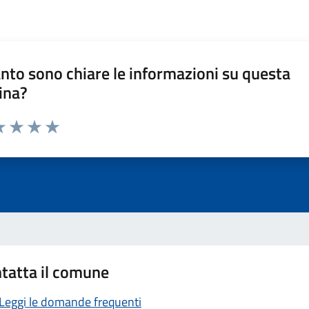
nto sono chiare le informazioni su questa
ina?
a 1 stelle su 5
luta 2 stelle su 5
Valuta 3 stelle su 5
Valuta 4 stelle su 5
Valuta 5 stelle su 5
tatta il comune
Leggi le domande frequenti