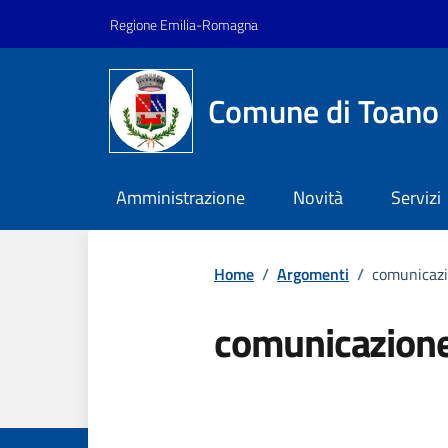
Vai ai contenuti
Vai al footer
Regione Emilia-Romagna
Comune di Toano
Amministrazione
Novità
Servizi
Home
/
Argomenti
/
comunicazi
comunicazione 
Dettagli dell