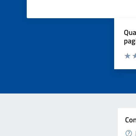
Qua
pag
Valut
Va
Con