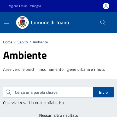
Vai ai contenuti
Vai al footer
Regione Emilia-Romagna
Comune di Toano
Home
/
Servizi
/
Ambiente
Ambiente
Aree verdi e parchi, inquinamento, igiene urbana e rifiuti.
Esplora tutti i servizi
Cerca una parola chiave
Invio
0
servizi trovati in ordine alfabetico
Nessun altro risultato