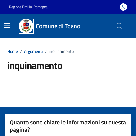
Vai ai contenuti
Vai al footer
Regione Emilia-Romagna
Comune di Toano
Home
/
Argomenti
/
inquinamento
inquinamento
Dettagli dell'argomento
Quanto sono chiare le informazioni su questa
pagina?