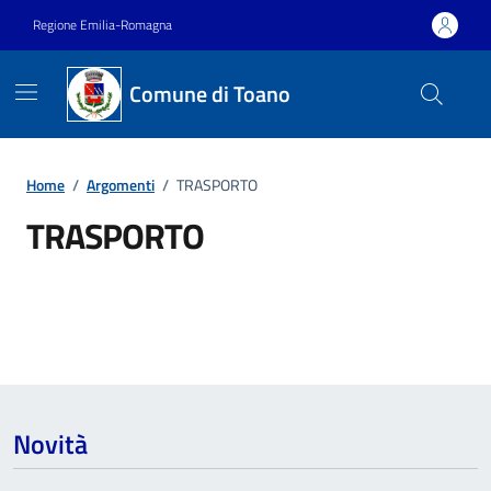
Vai ai contenuti
Vai al footer
Regione Emilia-Romagna
Comune di Toano
Home
/
Argomenti
/
TRASPORTO
TRASPORTO
Dettagli dell'argomento
Novità