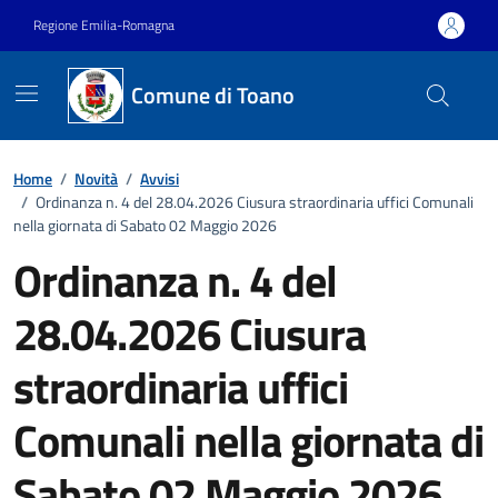
Vai ai contenuti
Vai al footer
Regione Emilia-Romagna
Comune di Toano
Home
/
Novità
/
Avvisi
/
Ordinanza n. 4 del 28.04.2026 Ciusura straordinaria uffici Comunali
nella giornata di Sabato 02 Maggio 2026
Ordinanza n. 4 del
28.04.2026 Ciusura
straordinaria uffici
Comunali nella giornata di
Sabato 02 Maggio 2026