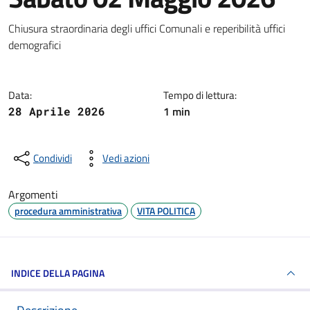
Dettagli della notizia
Chiusura straordinaria degli uffici Comunali e reperibilità uffici
demografici
Data:
Tempo di lettura:
1 min
28 Aprile 2026
Condividi
Vedi azioni
Argomenti
procedura amministrativa
VITA POLITICA
INDICE DELLA PAGINA