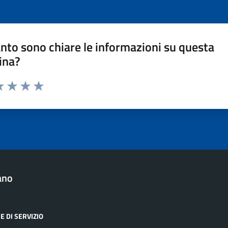
nto sono chiare le informazioni su questa
ina?
a 1 stelle su 5
luta 2 stelle su 5
Valuta 3 stelle su 5
Valuta 4 stelle su 5
Valuta 5 stelle su 5
ano
E DI SERVIZIO