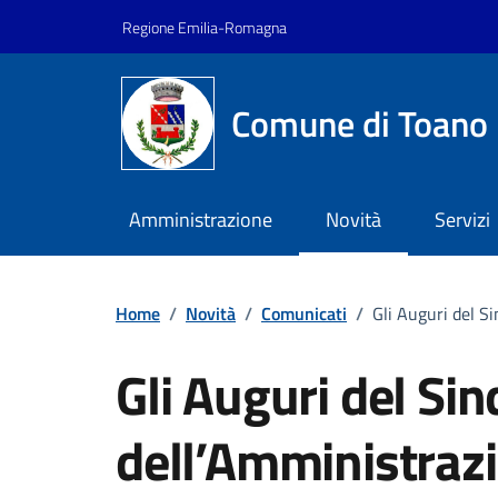
Vai ai contenuti
Vai al footer
Regione Emilia-Romagna
Comune di Toano
Amministrazione
Novità
Servizi
Home
/
Novità
/
Comunicati
/
Gli Auguri del S
Gli Auguri del Sin
dell’Amministraz