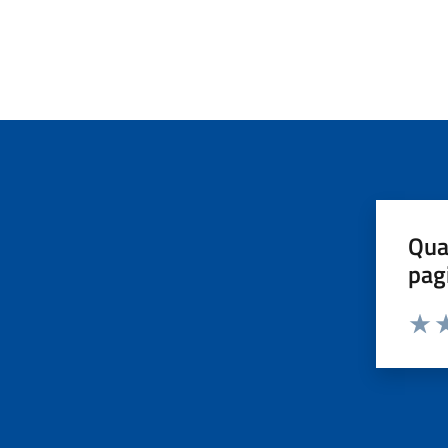
Qua
pag
Valut
Va