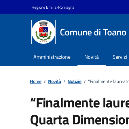
Vai ai contenuti
Vai al footer
Regione Emilia-Romagna
Comune di Toano
Amministrazione
Novità
Servizi
Home
/
Novità
/
Notizie
/
“Finalmente laureato
“Finalmente laure
Quarta Dimensio