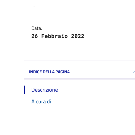
Dettagli della notizi
...
Data:
26 Febbraio 2022
INDICE DELLA PAGINA
Descrizione
A cura di