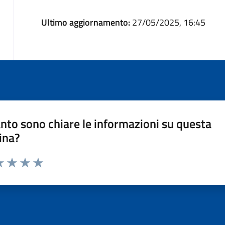
Ultimo aggiornamento:
27/05/2025, 16:45
nto sono chiare le informazioni su questa
ina?
a 1 stelle su 5
luta 2 stelle su 5
Valuta 3 stelle su 5
Valuta 4 stelle su 5
Valuta 5 stelle su 5