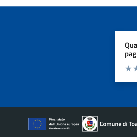
Qua
pag
Valut
Va
Comune di To