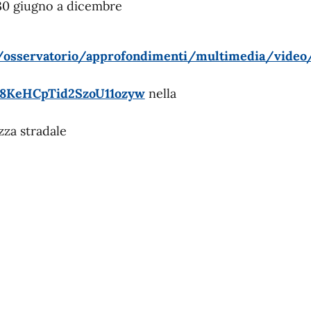
l 30 giugno a dicembre
it/osservatorio/approfondimenti/multimedia/video
Y8KeHCpTid2SzoU11ozyw
nella
zza stradale