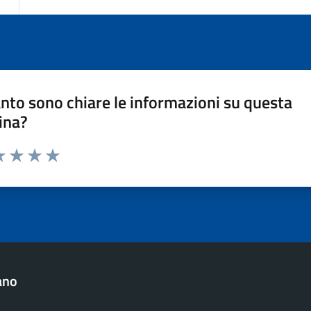
nto sono chiare le informazioni su questa
ina?
a 1 stelle su 5
luta 2 stelle su 5
Valuta 3 stelle su 5
Valuta 4 stelle su 5
Valuta 5 stelle su 5
ano