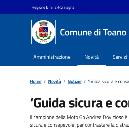
Vai ai contenuti
Vai al footer
Regione Emilia-Romagna
Comune di Toano
Amministrazione
Novità
Servizi
Home
/
Novità
/
Notizie
/
‘Guida sicura e cons
‘Guida sicura e c
Dettagli della notizi
Il campione della Moto Gp Andrea Dovizioso è 
sicura e consapevole', per contrastare la distraz