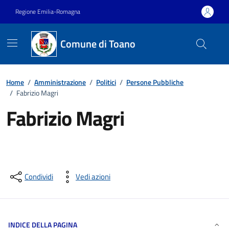
Vai ai contenuti
Vai al footer
Regione Emilia-Romagna
Comune di Toano
Home
/
Amministrazione
/
Politici
/
Persone Pubbliche
/
Fabrizio Magri
Fabrizio Magri
Condividi
Vedi azioni
INDICE DELLA PAGINA