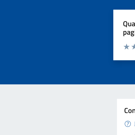
Qua
pag
Valut
Va
Con