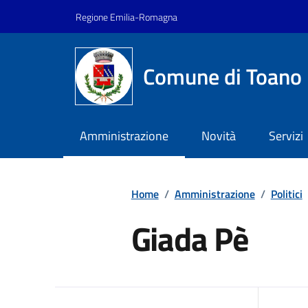
Vai ai contenuti
Vai al footer
Regione Emilia-Romagna
Comune di Toano
Amministrazione
Novità
Servizi
Home
/
Amministrazione
/
Politici
Giada Pè