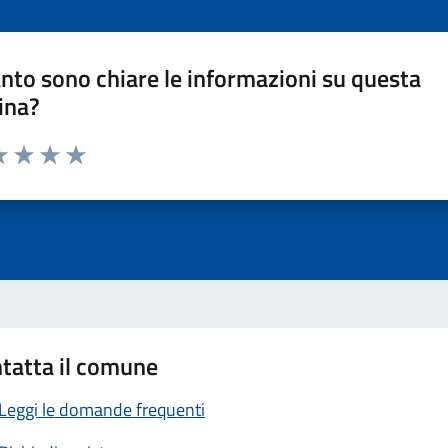
nto sono chiare le informazioni su questa
ina?
a 1 stelle su 5
luta 2 stelle su 5
Valuta 3 stelle su 5
Valuta 4 stelle su 5
Valuta 5 stelle su 5
tatta il comune
Leggi le domande frequenti