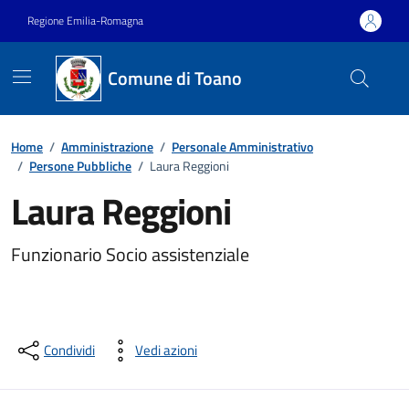
Vai ai contenuti
Vai al footer
Regione Emilia-Romagna
Comune di Toano
Home
/
Amministrazione
/
Personale Amministrativo
/
Persone Pubbliche
/
Laura Reggioni
Laura Reggioni
Funzionario Socio assistenziale
Condividi
Vedi azioni