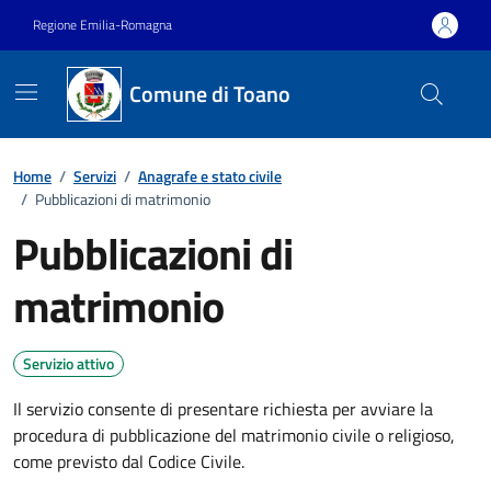
Vai ai contenuti
Vai al footer
Regione Emilia-Romagna
Comune di Toano
Home
/
Servizi
/
Anagrafe e stato civile
/
Pubblicazioni di matrimonio
Pubblicazioni di
matrimonio
Servizio attivo
Il servizio consente di presentare richiesta per avviare la
procedura di pubblicazione del matrimonio civile o religioso,
come previsto dal Codice Civile.