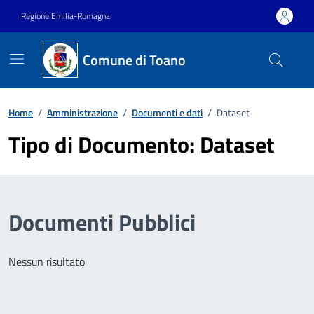
Vai ai contenuti
Vai al footer
Regione Emilia-Romagna
Comune di Toano
Home
/
Amministrazione
/
Documenti e dati
/
Dataset
Tipo di Documento:
Dataset
Documenti Pubblici
Nessun risultato