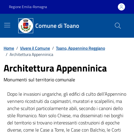
Vai ai contenuti
Vai al footer
Regione Emilia-Romagna
Comune di Toano
Home
/
Vivere il Comune
/
Toano, Appennino Reggiano
/
Architettura Appenninica
Architettura Appenninica
Monumenti sul territorio comunale
Dopo le invasioni ungariche, gli edifici di culto dell’Appennino
vennero ricostruiti da capimastri, muratori e scalpellini, ma
anche scultori particolarmente abili, secondo i canoni dello
stile Romanico. Non solo Chiese, ma disseminati nei borghi
del territorio si trovano interessanti costruzioni di epoche
diverse, come le Case a Torre, le Case con Balchio, le Corti