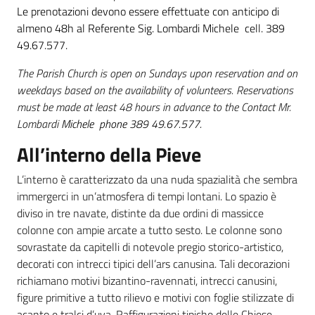
Le prenotazioni devono essere effettuate con anticipo di
almeno 48h al Referente Sig. Lombardi Michele cell. 389
49.67.577.
The Parish Church is open on Sundays upon reservation and on
weekdays based on the availability of volunteers. Reservations
must be made at least 48 hours in advance to the Contact Mr.
Lombardi
Michele phone 389 49.67.577.
All’interno della Pieve
L’interno è caratterizzato da una nuda spazialità che sembra
immergerci in un’atmosfera di tempi lontani. Lo spazio è
diviso in tre navate, distinte da due ordini di massicce
colonne con ampie arcate a tutto sesto. Le colonne sono
sovrastate da capitelli di notevole pregio storico-artistico,
decorati con intrecci tipici dell’ars canusina. Tali decorazioni
richiamano motivi bizantino-ravennati, intrecci canusini,
figure primitive a tutto rilievo e motivi con foglie stilizzate di
acanto e tralci d’uva. Raffigurazioni tipiche delle Chiese