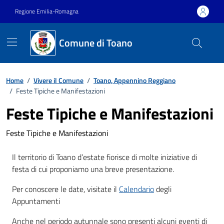
Vai ai contenuti
Vai al footer
Regione Emilia-Romagna
Comune di Toano
Home
/
Vivere il Comune
/
Toano, Appennino Reggiano
/
Feste Tipiche e Manifestazioni
Feste Tipiche e Manifestazioni
Feste Tipiche e Manifestazioni
Il territorio di Toano d’estate fiorisce di molte iniziative di
festa di cui proponiamo una breve presentazione.
Per conoscere le date, visitate il
Calendario
degli
Appuntamenti
Anche nel periodo autunnale sono presenti alcuni eventi di