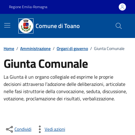
Vai ai contenuti
Vai al footer
Regione Emilia-Romagna
Comune di Toano
Home
/
Amministrazione
/
Organi di governo
/
Giunta Comunale
Giunta Comunale
La Giunta è un organo collegiale ed esprime le proprie
decisioni attraverso l’adozione delle deliberazioni, articolate
nelle fasi istruttorie della convocazione, seduta, discussione,
votazione, proclamazione dei risultati, verbalizzazione.
Condividi
Vedi azioni