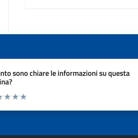
nto sono chiare le informazioni su questa
ina?
a 1 stelle su 5
luta 2 stelle su 5
Valuta 3 stelle su 5
Valuta 4 stelle su 5
Valuta 5 stelle su 5