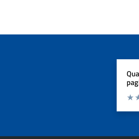
Qua
pag
Valut
Va