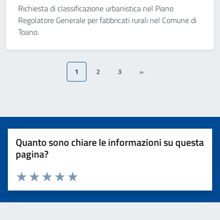
Richiesta di classificazione urbanistica nel Piano
Regolatore Generale per fabbricati rurali nel Comune di
Toano.
1
2
3
»
Quanto sono chiare le informazioni su questa
pagina?
Valuta 1 stelle su 5
Valuta 2 stelle su 5
Valuta 3 stelle su 5
Valuta 4 stelle su 5
Valuta 5 stelle su 5