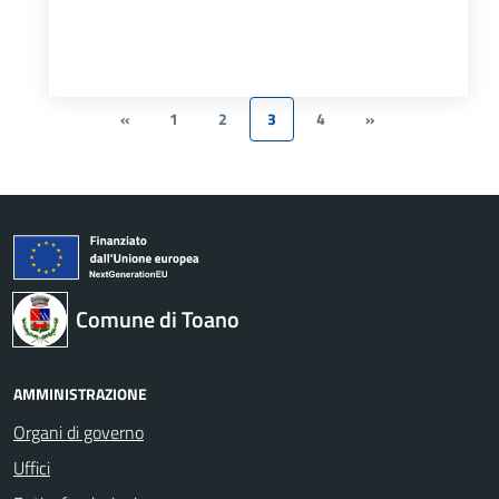
«
1
2
3
4
»
Comune di Toano
AMMINISTRAZIONE
Organi di governo
Uffici