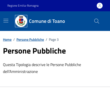
Vai ai contenuti
Vai al footer
Regione Emilia-Romagna
Comune di Toano
Home
/
Persone Pubbliche
/
Page 3
Persone Pubbliche
Questa Tipologia descrive le Persone Pubbliche
dell’Amministrazione